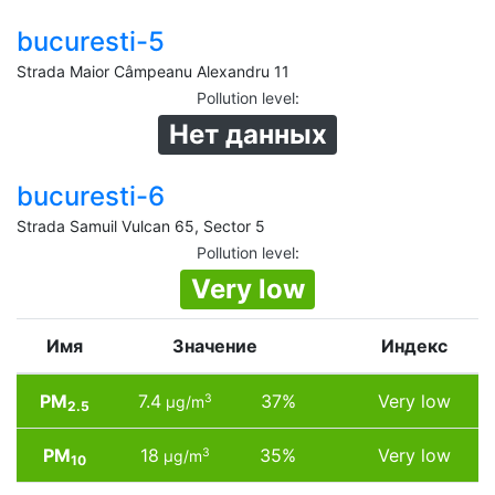
bucuresti-5
Strada Maior Câmpeanu Alexandru 11
Pollution level
:
Нет данных
bucuresti-6
Strada Samuil Vulcan 65, Sector 5
Pollution level
:
Very low
Имя
Значение
Индекс
PM
7.4
37%
Very low
3
µg/m
2.5
PM
18
35%
Very low
3
µg/m
10