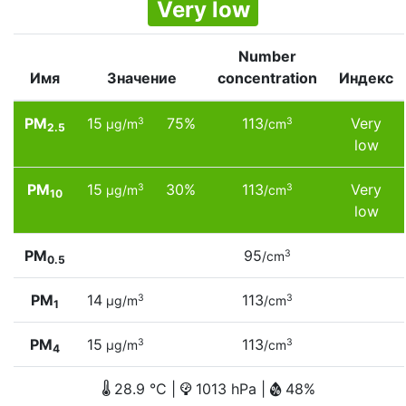
Very low
Number
Имя
Значение
concentration
Индекс
PM
15
75%
113
Very
3
3
µg/m
/cm
2.5
low
PM
15
30%
113
Very
3
3
µg/m
/cm
10
low
PM
95
3
/cm
0.5
PM
14
113
3
3
µg/m
/cm
1
PM
15
113
3
3
µg/m
/cm
4
28.9 °C |
1013 hPa |
48%