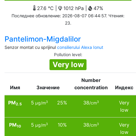
27.6 °C |
1012 hPa |
47%
Последнее обновление: 2026-08-07 06:44:57. Чтения:
23.
Pantelimon-Migdalilor
Senzor montat cu sprijinul
consilierului Alexa Ionut
Pollution level
:
Very low
Number
Имя
Значение
concentration
Индекс
PM
5
25%
38
Very
3
3
µg/m
/cm
2.5
low
PM
5
10%
38
Very
3
3
µg/m
/cm
10
low