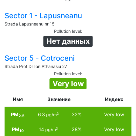
Sector 1 - Lapusneanu
Strada Lapusneanu nr 15
Pollution level
:
Нет данных
Sector 5 - Cotroceni
Strada Prof Dr Ion Athanasiu 27
Pollution level
:
Very low
Имя
Значение
Индекс
PM
6.3
32%
Very low
3
µg/m
2.5
PM
14
28%
Very low
3
µg/m
10