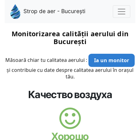
Strop de aer - București
Monitorizarea calității aerului din
București
Măsoară chiar tu calitatea aerului :
Ia un monitor
și contribuie cu date despre calitatea aerului în orașul
tău.
Качество воздуха
Хорошо