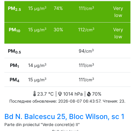
PM
15
74%
111
Very
3
3
µg/m
/cm
2.5
low
PM
15
30%
112
Very
3
3
µg/m
/cm
10
low
PM
94
3
/cm
0.5
PM
14
111
3
3
µg/m
/cm
1
PM
15
111
3
3
µg/m
/cm
4
23.7 °C |
1014 hPa |
70%
Последнее обновление: 2026-08-07 06:43:57. Чтения: 23.
Bd N. Balcescu 25, Bloc Wilson, sc 1
Parte din proiectul "Verde concret(e) II"