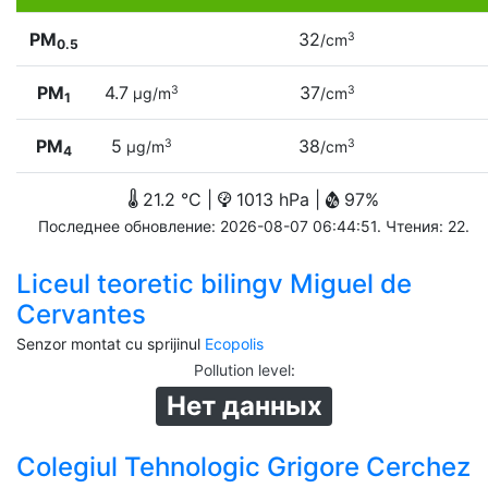
PM
32
3
/cm
0.5
PM
4.7
37
3
3
µg/m
/cm
1
PM
5
38
3
3
µg/m
/cm
4
21.2 °C |
1013 hPa |
97%
Последнее обновление: 2026-08-07 06:44:51. Чтения: 22.
Liceul teoretic bilingv Miguel de
Cervantes
Senzor montat cu sprijinul
Ecopolis
Pollution level
:
Нет данных
Colegiul Tehnologic Grigore Cerchez