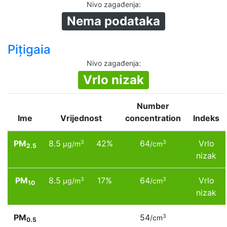
Nivo zagađenja
:
Nema podataka
Pițigaia
Nivo zagađenja
:
Vrlo nizak
Number
Ime
Vrijednost
concentration
Indeks
PM
8.5
42%
64
Vrlo
3
3
µg/m
/cm
2.5
nizak
PM
8.5
17%
64
Vrlo
3
3
µg/m
/cm
10
nizak
PM
54
3
/cm
0.5