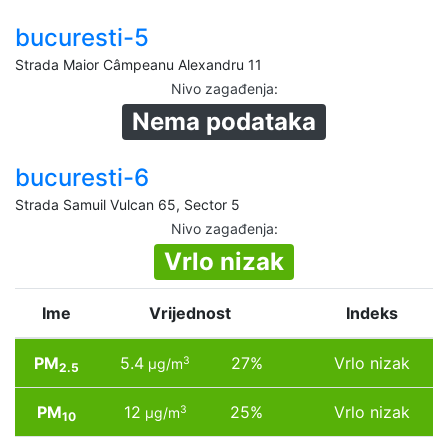
bucuresti-5
Strada Maior Câmpeanu Alexandru 11
Nivo zagađenja
:
Nema podataka
bucuresti-6
Strada Samuil Vulcan 65, Sector 5
Nivo zagađenja
:
Vrlo nizak
Ime
Vrijednost
Indeks
PM
5.4
27%
Vrlo nizak
3
µg/m
2.5
PM
12
25%
Vrlo nizak
3
µg/m
10