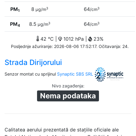
PM
8
64
3
3
µg/m
/cm
1
PM
8.5
64
3
3
µg/m
/cm
4
42 °C |
1012 hPa |
23%
Posljednje ažuriranje: 2026-08-06 17:52:17. Očitavanja: 24.
Strada Dirijorului
Senzor montat cu sprijinul
Synaptic SBS SRL
Nivo zagađenja
:
Nema podataka
Calitatea aerului prezentată de stațiile oficiale ale