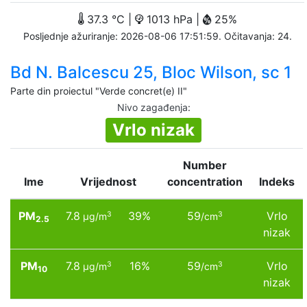
37.3 °C |
1013 hPa |
25%
Posljednje ažuriranje: 2026-08-06 17:51:59. Očitavanja: 24.
Bd N. Balcescu 25, Bloc Wilson, sc 1
Parte din proiectul "Verde concret(e) II"
Nivo zagađenja
:
Vrlo nizak
Number
Ime
Vrijednost
concentration
Indeks
PM
7.8
39%
59
Vrlo
3
3
µg/m
/cm
2.5
nizak
PM
7.8
16%
59
Vrlo
3
3
µg/m
/cm
10
nizak