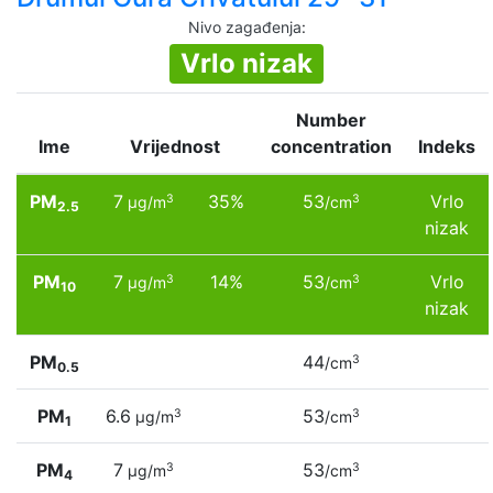
Nivo zagađenja
:
Vrlo nizak
Number
Ime
Vrijednost
concentration
Indeks
PM
7
35%
53
Vrlo
3
3
µg/m
/cm
2.5
nizak
PM
7
14%
53
Vrlo
3
3
µg/m
/cm
10
nizak
PM
44
3
/cm
0.5
PM
6.6
53
3
3
µg/m
/cm
1
PM
7
53
3
3
µg/m
/cm
4