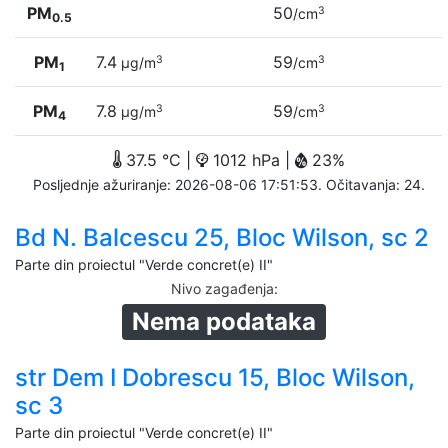
PM
50
3
/cm
0.5
PM
7.4
59
3
3
µg/m
/cm
1
PM
7.8
59
3
3
µg/m
/cm
4
37.5 °C |
1012 hPa |
23%
Posljednje ažuriranje: 2026-08-06 17:51:53. Očitavanja: 24.
Bd N. Balcescu 25, Bloc Wilson, sc 2
Parte din proiectul "Verde concret(e) II"
Nivo zagađenja
:
Nema podataka
str Dem I Dobrescu 15, Bloc Wilson,
sc 3
Parte din proiectul "Verde concret(e) II"