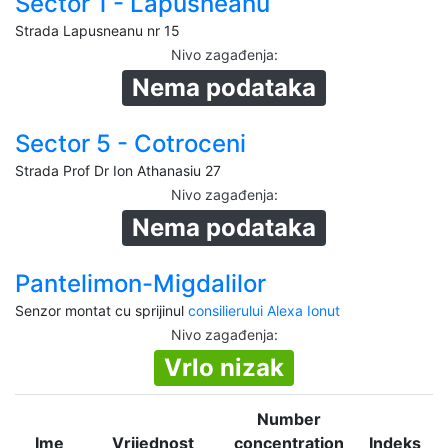
Sector 1 - Lapusneanu
Strada Lapusneanu nr 15
Nivo zagađenja
:
Nema podataka
Sector 5 - Cotroceni
Strada Prof Dr Ion Athanasiu 27
Nivo zagađenja
:
Nema podataka
Pantelimon-Migdalilor
Senzor montat cu sprijinul
consilierului Alexa Ionut
Nivo zagađenja
:
Vrlo nizak
Number
Ime
Vrijednost
concentration
Indeks