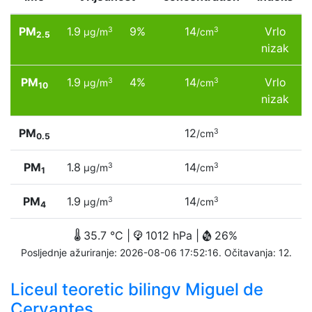
PM
1.9
9%
14
Vrlo
3
3
µg/m
/cm
2.5
nizak
PM
1.9
4%
14
Vrlo
3
3
µg/m
/cm
10
nizak
PM
12
3
/cm
0.5
PM
1.8
14
3
3
µg/m
/cm
1
PM
1.9
14
3
3
µg/m
/cm
4
35.7 °C |
1012 hPa |
26%
Posljednje ažuriranje: 2026-08-06 17:52:16. Očitavanja: 12.
Liceul teoretic bilingv Miguel de
Cervantes