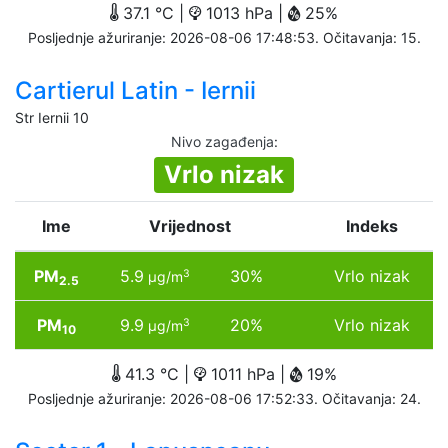
37.1 °C |
1013 hPa |
25%
Posljednje ažuriranje: 2026-08-06 17:48:53. Očitavanja: 15.
Cartierul Latin - Iernii
Str Iernii 10
Nivo zagađenja
:
Vrlo nizak
Ime
Vrijednost
Indeks
PM
5.9
30%
Vrlo nizak
3
µg/m
2.5
PM
9.9
20%
Vrlo nizak
3
µg/m
10
41.3 °C |
1011 hPa |
19%
Posljednje ažuriranje: 2026-08-06 17:52:33. Očitavanja: 24.