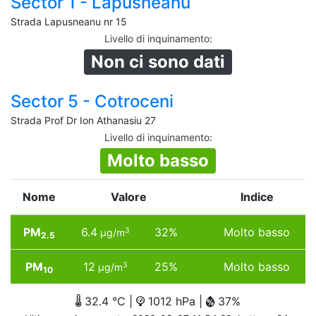
Sector 1 - Lapusneanu
Strada Lapusneanu nr 15
Livello di inquinamento
:
Non ci sono dati
Sector 5 - Cotroceni
Strada Prof Dr Ion Athanasiu 27
Livello di inquinamento
:
Molto basso
Nome
Valore
Indice
PM
6.4
32%
Molto basso
3
µg/m
2.5
PM
12
25%
Molto basso
3
µg/m
10
32.4 °C |
1012 hPa |
37%