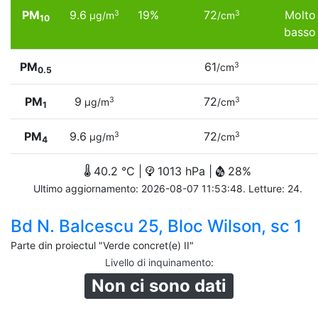
PM
9.6
19%
72
Molto
3
3
µg/m
/cm
10
basso
PM
61
3
/cm
0.5
PM
9
72
3
3
µg/m
/cm
1
PM
9.6
72
3
3
µg/m
/cm
4
40.2 °C |
1013 hPa |
28%
Ultimo aggiornamento: 2026-08-07 11:53:48. Letture: 24.
Bd N. Balcescu 25, Bloc Wilson, sc 1
Parte din proiectul "Verde concret(e) II"
Livello di inquinamento
:
Non ci sono dati