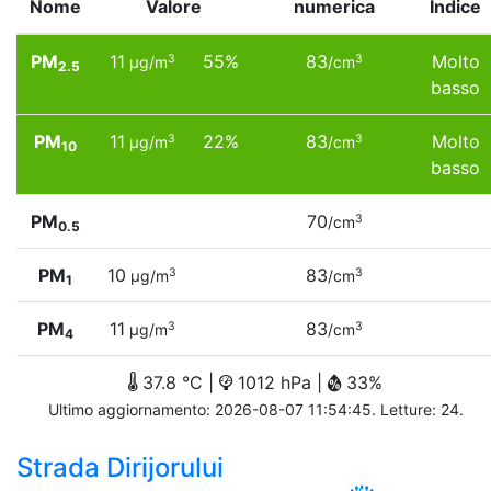
Nome
Valore
numerica
Indice
PM
11
55%
83
Molto
3
3
µg/m
/cm
2.5
basso
PM
11
22%
83
Molto
3
3
µg/m
/cm
10
basso
PM
70
3
/cm
0.5
PM
10
83
3
3
µg/m
/cm
1
PM
11
83
3
3
µg/m
/cm
4
37.8 °C |
1012 hPa |
33%
Ultimo aggiornamento: 2026-08-07 11:54:45. Letture: 24.
Strada Dirijorului