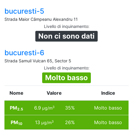
bucuresti-5
Strada Maior Câmpeanu Alexandru 11
Livello di inquinamento
:
Non ci sono dati
bucuresti-6
Strada Samuil Vulcan 65, Sector 5
Livello di inquinamento
:
Molto basso
Nome
Valore
Indice
PM
6.9
35%
Molto basso
3
µg/m
2.5
PM
13
26%
Molto basso
3
µg/m
10