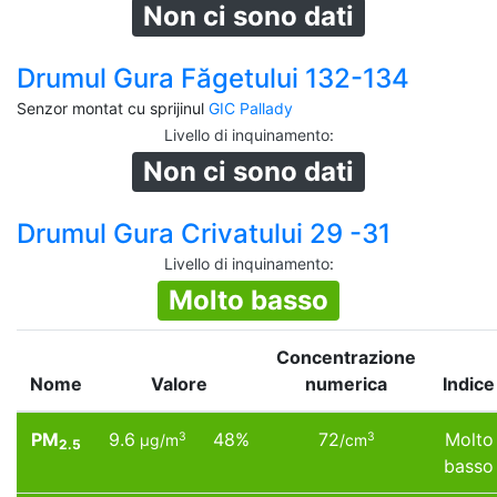
Non ci sono dati
Drumul Gura Făgetului 132-134
Senzor montat cu sprijinul
GIC Pallady
Livello di inquinamento
:
Non ci sono dati
Drumul Gura Crivatului 29 -31
Livello di inquinamento
:
Molto basso
Concentrazione
Nome
Valore
numerica
Indice
PM
9.6
48%
72
Molto
3
3
µg/m
/cm
2.5
basso