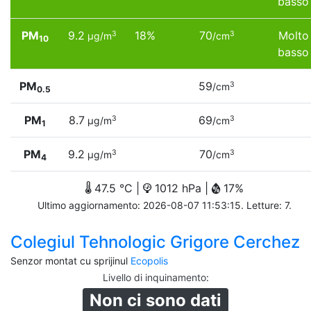
basso
PM
9.2
18%
70
Molto
3
3
µg/m
/cm
10
basso
PM
59
3
/cm
0.5
PM
8.7
69
3
3
µg/m
/cm
1
PM
9.2
70
3
3
µg/m
/cm
4
47.5 °C |
1012 hPa |
17%
Ultimo aggiornamento: 2026-08-07 11:53:15. Letture: 7.
Colegiul Tehnologic Grigore Cerchez
Senzor montat cu sprijinul
Ecopolis
Livello di inquinamento
:
Non ci sono dati