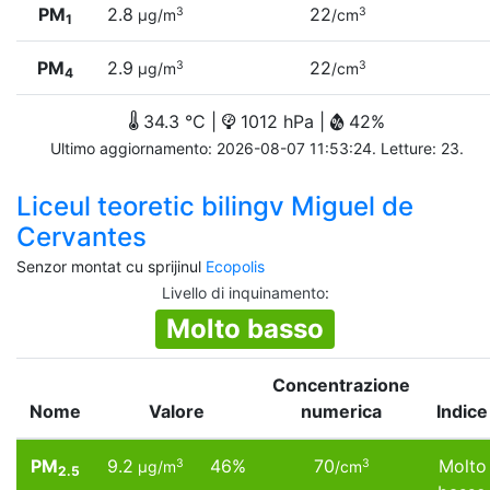
PM
2.8
22
3
3
µg/m
/cm
1
PM
2.9
22
3
3
µg/m
/cm
4
34.3 °C |
1012 hPa |
42%
Ultimo aggiornamento: 2026-08-07 11:53:24. Letture: 23.
Liceul teoretic bilingv Miguel de
Cervantes
Senzor montat cu sprijinul
Ecopolis
Livello di inquinamento
:
Molto basso
Concentrazione
Nome
Valore
numerica
Indice
PM
9.2
46%
70
Molto
3
3
µg/m
/cm
2.5