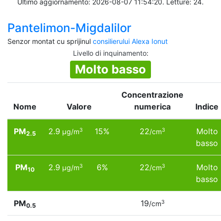
Ultimo aggiornamento: 2026-08-07 11:54:20. Letture: 24.
Pantelimon-Migdalilor
Senzor montat cu sprijinul
consilierului Alexa Ionut
Livello di inquinamento
:
Molto basso
Concentrazione
Nome
Valore
numerica
Indice
PM
2.9
15%
22
Molto
3
3
µg/m
/cm
2.5
basso
PM
2.9
6%
22
Molto
3
3
µg/m
/cm
10
basso
PM
19
3
/cm
0.5