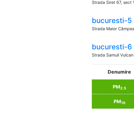
Strada Siret 67, sect 
bucuresti-5
Strada Maior Câmpea
bucuresti-6
Strada Samuil Vulcan
Denumire
PM
2.5
PM
10