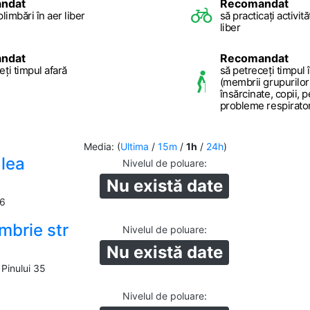
ndat
Recomandat
plimbări în aer liber
să practicați activită
liber
ndat
Recomandat
eți timpul afară
să petreceți timpul î
(membrii grupurilor
însărcinate, copii, 
probleme respiratorii
Media: (
Ultima
/
15m
/
1h
/
24h
)
alea
Nivelul de poluare
:
Nu există date
16
mbrie str
Nivelul de poluare
:
Nu există date
Pinului 35
Nivelul de poluare
: