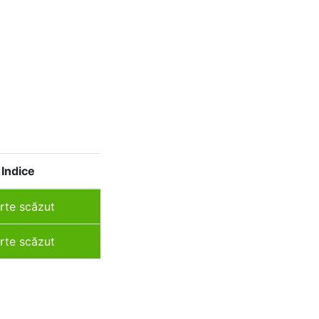
Indice
rte scăzut
rte scăzut