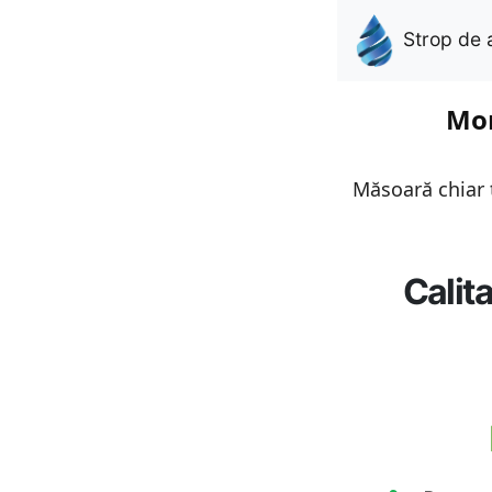
Strop de 
Mon
Măsoară chiar t
Calit