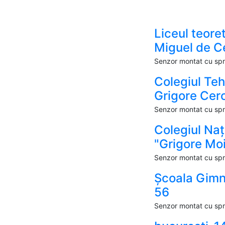
Liceul teoret
Miguel de C
Senzor montat cu spri
Colegiul Te
Grigore Cer
Senzor montat cu spri
Colegiul Naț
"Grigore Moi
Senzor montat cu spri
Școala Gimn
56
Senzor montat cu spri