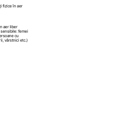
ți fizice în aer
n aer liber
 sensibile: femei
persoane cu
, vârstnici etc.)