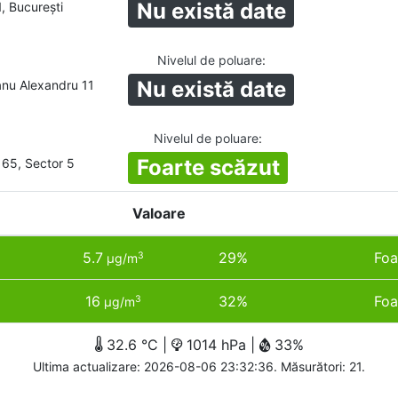
Nu există date
1, București
Nivelul de poluare
:
Nu există date
nu Alexandru 11
Nivelul de poluare
:
Foarte scăzut
 65, Sector 5
Valoare
5.7
29%
Foa
3
µg/m
16
32%
Foa
3
µg/m
32.6 °C |
1014 hPa |
33%
Ultima actualizare: 2026-08-06 23:32:36. Măsurători: 21.