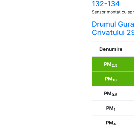
132-134
Senzor montat cu spri
Drumul Gur
Crivatului 2
Denumire
PM
2.5
PM
10
PM
0.5
PM
1
PM
4