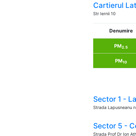
Cartierul Lati
Str Iernii 10
Denumire
PM
2.5
PM
10
Sector 1 - 
Strada Lapusneanu n
Sector 5 - C
Strada Prof Dr Ion At