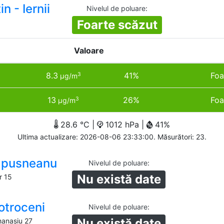
n - Iernii
Nivelul de poluare
:
Foarte scăzut
Valoare
8.3
41%
Foa
3
µg/m
13
26%
Foa
3
µg/m
28.6 °C |
1012 hPa |
41%
Ultima actualizare: 2026-08-06 23:33:00. Măsurători: 23.
Lapusneanu
Nivelul de poluare
:
Nu există date
r 15
otroceni
Nivelul de poluare
:
Nu există date
hanasiu 27