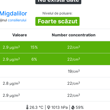
Migdalilor
Nivelul de poluare
:
Foarte scăzut
jinul
consilierului
Valoare
Number concentration
2.9
15%
22
3
3
µg/m
/cm
2.9
6%
22
3
3
µg/m
/cm
19
3
/cm
2.8
22
3
3
µg/m
/cm
2.9
22
3
3
µg/m
/cm
26.3 °C |
1013 hPa |
59%