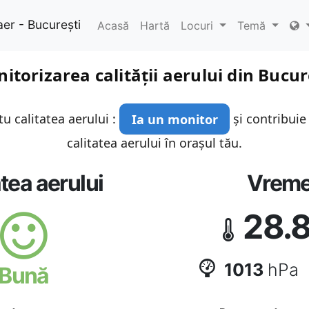
aer - București
Acasă
Hartă
Locuri
Temă
itorizarea calității aerului din Bucur
u calitatea aerului :
Ia un monitor
și contribuie
calitatea aerului în orașul tău.
atea aerului
Vrem
28.
1013
hPa
Bună