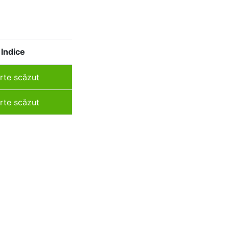
Indice
rte scăzut
rte scăzut