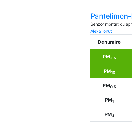
Pantelimon-
Senzor montat cu spri
Alexa Ionut
Denumire
PM
2.5
PM
10
PM
0.5
PM
1
PM
4