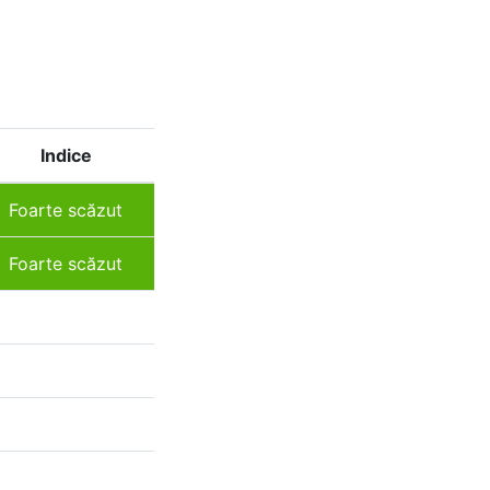
Indice
Foarte scăzut
Foarte scăzut