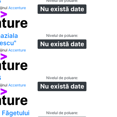
4
Nivelul de poluare
:
Nu există date
jinul
Accenture
aziala
Nivelul de poluare
:
lescu"
Nu există date
jinul
Accenture
6
Nivelul de poluare
:
Nu există date
jinul
Accenture
 Făgetului
Nivelul de poluare
: