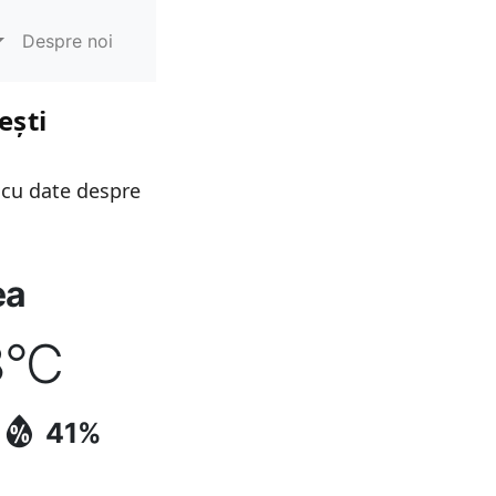
Despre noi
ești
 cu date despre
ea
8
°C
41%