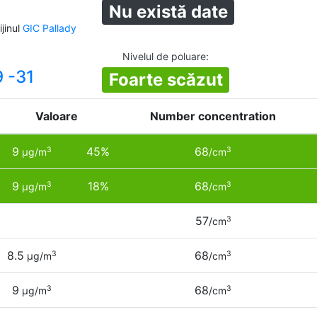
Nu există date
jinul
GIC Pallady
a
Nivelul de poluare
:
9 -31
Foarte scăzut
Valoare
Number concentration
9
45%
68
3
3
µg/m
/cm
9
18%
68
3
3
µg/m
/cm
57
3
/cm
8.5
68
3
3
µg/m
/cm
9
68
3
3
µg/m
/cm