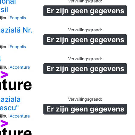
ional
Vervuilingsgraad
:
sil
Er zijn geen gegevens
jinul
Ecopolis
azială Nr.
Vervuilingsgraad
:
Er zijn geen gegevens
jinul
Ecopolis
4
Vervuilingsgraad
:
Er zijn geen gegevens
jinul
Accenture
aziala
Vervuilingsgraad
:
lescu"
Er zijn geen gegevens
jinul
Accenture