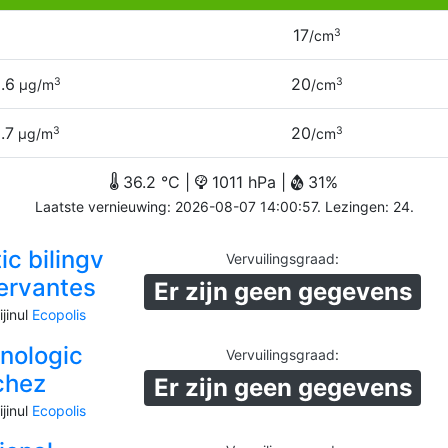
17
3
/cm
.6
20
3
3
µg/m
/cm
.7
20
3
3
µg/m
/cm
36.2 °C |
1011 hPa |
31%
Laatste vernieuwing: 2026-08-07 14:00:57. Lezingen: 24.
ic bilingv
Vervuilingsgraad
:
ervantes
Er zijn geen gegevens
jinul
Ecopolis
hnologic
Vervuilingsgraad
:
chez
Er zijn geen gegevens
jinul
Ecopolis