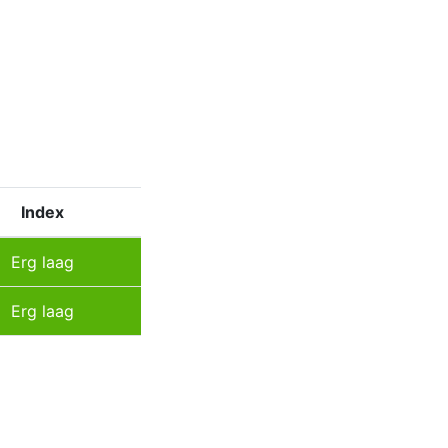
Index
Erg laag
Erg laag