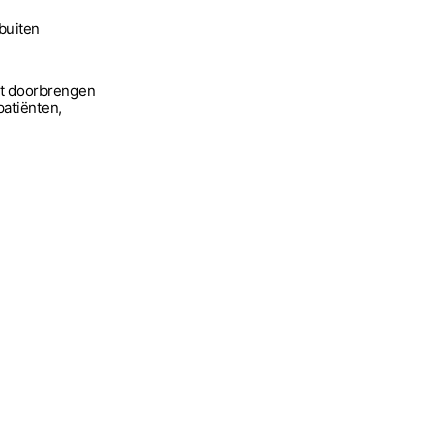
buiten
cht doorbrengen
atiënten,