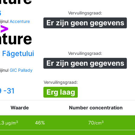
6
Vervuilingsgraad
:
Er zijn geen gegevens
jinul
Accenture
 Făgetului
Vervuilingsgraad
:
Er zijn geen gegevens
jinul
GIC Pallady
a
Vervuilingsgraad
:
9 -31
Erg laag
Waarde
Number concentration
.3
46%
70
3
3
µg/m
/cm