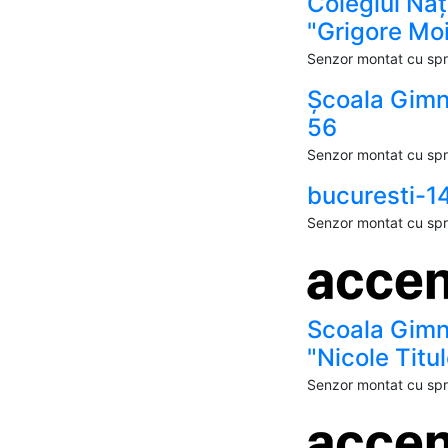
Colegiul Naț
"Grigore Moi
Senzor montat cu spri
Școala Gimn
56
Senzor montat cu spri
bucuresti-1
Senzor montat cu spri
Scoala Gimn
"Nicole Titu
Senzor montat cu spri