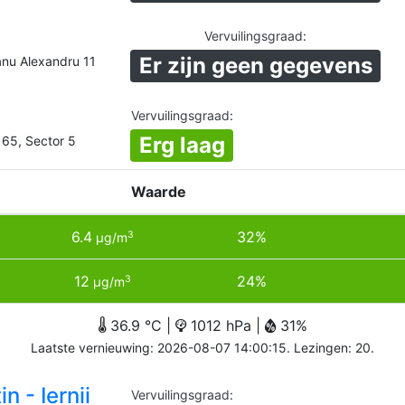
Vervuilingsgraad
:
Er zijn geen gegevens
nu Alexandru 11
Vervuilingsgraad
:
Erg laag
 65, Sector 5
Waarde
6.4
32%
3
µg/m
12
24%
3
µg/m
36.9 °C |
1012 hPa |
31%
Laatste vernieuwing: 2026-08-07 14:00:15. Lezingen: 20.
n - Iernii
Vervuilingsgraad
: