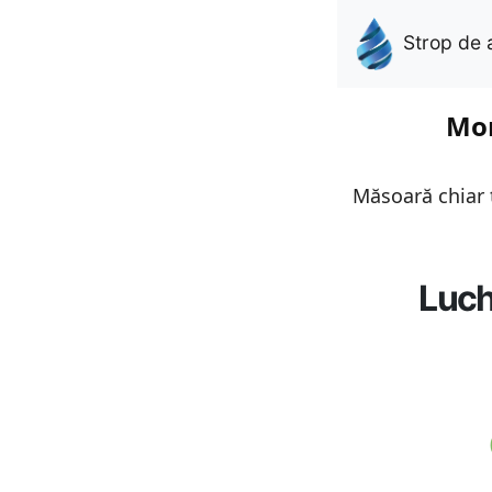
Strop de 
Mon
Măsoară chiar t
Luch