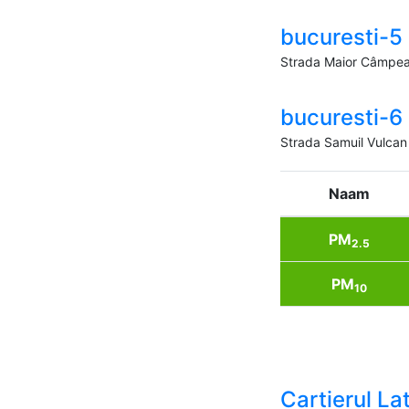
bucuresti-5
Strada Maior Câmpea
bucuresti-6
Strada Samuil Vulcan
Naam
PM
2.5
PM
10
Cartierul Lati