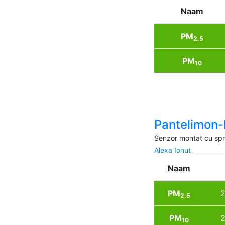
Naam
PM
2.5
PM
10
Pantelimon-
Senzor montat cu spri
Alexa Ionut
Naam
PM
2
2.5
PM
2
10