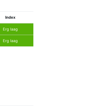
Index
Erg laag
Erg laag