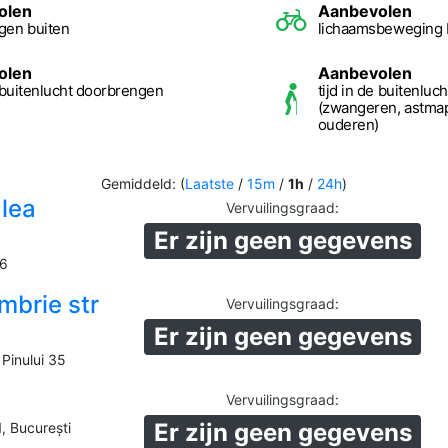
olen
Aanbevolen
gen buiten
lichaamsbeweging 
olen
Aanbevolen
e buitenlucht doorbrengen
tijd in de buitenlu
(zwangeren, astmap
ouderen)
Gemiddeld: (
Laatste
/
15m
/
1h
/
24h
)
alea
Vervuilingsgraad
:
Er zijn geen gegevens
16
mbrie str
Vervuilingsgraad
:
Er zijn geen gegevens
Pinului 35
Vervuilingsgraad
:
Er zijn geen gegevens
1, București