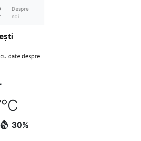
Despre
noi
ești
 cu date despre
r
7
°C
30%