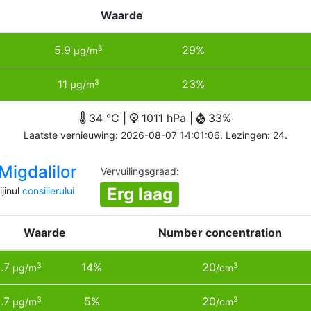
Waarde
5.9
29%
3
µg/m
11
23%
3
µg/m
34 °C |
1011 hPa |
33%
Laatste vernieuwing: 2026-08-07 14:01:06. Lezingen: 24.
Migdalilor
Vervuilingsgraad
:
Erg laag
jinul
consilierului
Waarde
Number concentration
.7
14%
20
3
3
µg/m
/cm
.7
5%
20
3
3
µg/m
/cm