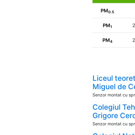
PM
0.5
PM
2
1
PM
2
4
Liceul teoret
Miguel de C
Senzor montat cu spri
Colegiul Te
Grigore Cer
Senzor montat cu spri