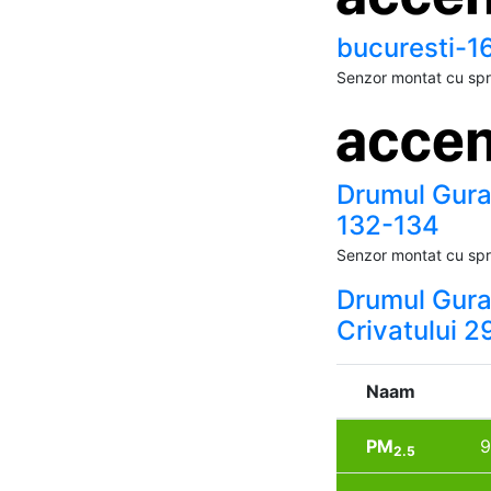
bucuresti-1
Senzor montat cu spri
Drumul Gura
132-134
Senzor montat cu spri
Drumul Gur
Crivatului 2
Naam
PM
9
2.5