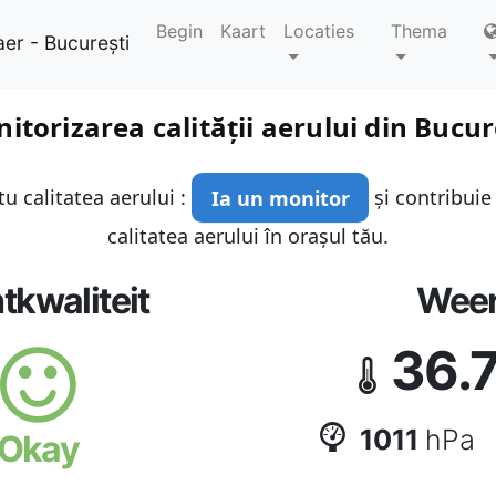
Begin
Kaart
Locaties
Thema
aer - București
itorizarea calității aerului din Bucur
u calitatea aerului :
Ia un monitor
și contribuie
calitatea aerului în orașul tău.
tkwaliteit
Wee
36.
1011
hPa
Okay