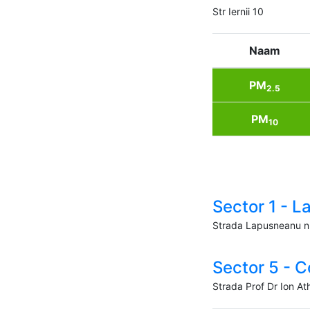
Str Iernii 10
Naam
PM
2.5
PM
10
Sector 1 - 
Strada Lapusneanu n
Sector 5 - C
Strada Prof Dr Ion At