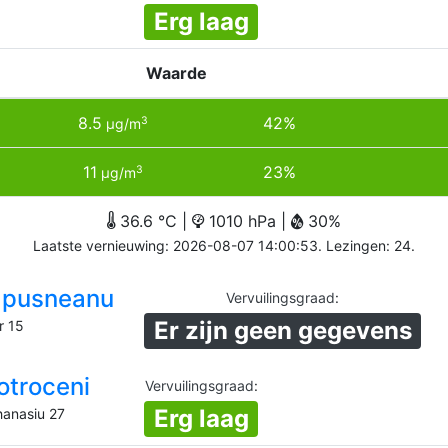
Erg laag
Waarde
8.5
42%
3
µg/m
11
23%
3
µg/m
36.6 °C |
1010 hPa |
30%
Laatste vernieuwing: 2026-08-07 14:00:53. Lezingen: 24.
Lapusneanu
Vervuilingsgraad
:
Er zijn geen gegevens
r 15
otroceni
Vervuilingsgraad
:
Erg laag
hanasiu 27