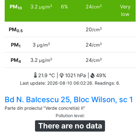
PM
3.2
6%
24
Very
3
3
µg/m
/cm
10
low
PM
20
3
/cm
0.5
PM
3
24
3
3
µg/m
/cm
1
PM
3.2
24
3
3
µg/m
/cm
4
21.9 °C |
1021 hPa |
49%
Last update: 2026-08-10 06:02:26. Readings: 6.
Bd N. Balcescu 25, Bloc Wilson, sc 1
Parte din proiectul "Verde concret(e) II"
Pollution level
:
There are no data