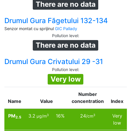
There are no data
Drumul Gura Făgetului 132-134
Senzor montat cu sprijinul
GIC Pallady
Pollution level
:
There are no data
Drumul Gura Crivatului 29 -31
Pollution level
:
Very low
Number
Name
Value
concentration
Index
PM
3.2
16%
24
Very
3
3
µg/m
/cm
2.5
low