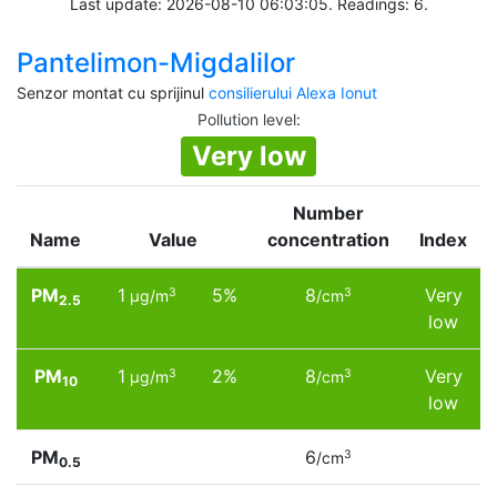
Last update: 2026-08-10 06:03:05. Readings: 6.
Pantelimon-Migdalilor
Senzor montat cu sprijinul
consilierului Alexa Ionut
Pollution level
:
Very low
Number
Name
Value
concentration
Index
PM
1
5%
8
Very
3
3
µg/m
/cm
2.5
low
PM
1
2%
8
Very
3
3
µg/m
/cm
10
low
PM
6
3
/cm
0.5