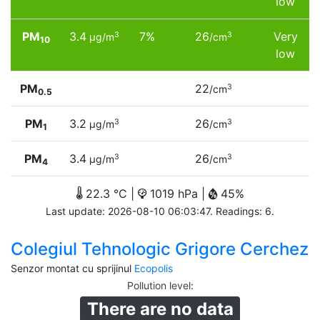
low
PM
3.4
7%
26
Very
3
3
µg/m
/cm
10
low
PM
22
3
/cm
0.5
PM
3.2
26
3
3
µg/m
/cm
1
PM
3.4
26
3
3
µg/m
/cm
4
22.3 °C |
1019 hPa |
45%
Last update: 2026-08-10 06:03:47. Readings: 6.
Colegiul Tehnologic Grigore Cerchez
Senzor montat cu sprijinul
Ecopolis
Pollution level
:
There are no data