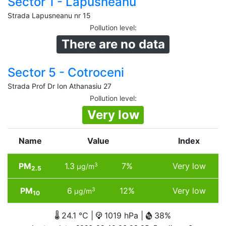
Sector 1 - Lapusneanu
Strada Lapusneanu nr 15
Pollution level
:
There are no data
Sector 5 - Cotroceni
Strada Prof Dr Ion Athanasiu 27
Pollution level
:
Very low
Name
Value
Index
PM
1.3
7%
Very low
3
µg/m
2.5
PM
6
12%
Very low
3
µg/m
10
24.1 °C |
1019 hPa |
38%