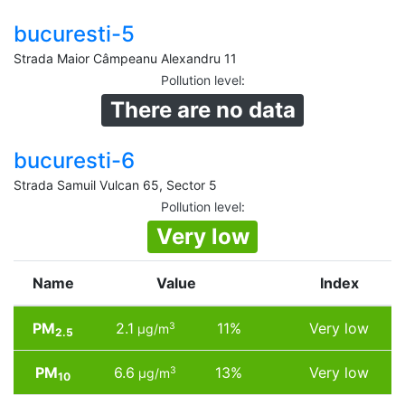
bucuresti-5
Strada Maior Câmpeanu Alexandru 11
Pollution level
:
There are no data
bucuresti-6
Strada Samuil Vulcan 65, Sector 5
Pollution level
:
Very low
Name
Value
Index
PM
2.1
11%
Very low
3
µg/m
2.5
PM
6.6
13%
Very low
3
µg/m
10