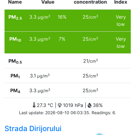
Name
Value
concentration
Index
PM
3.3
16%
25
Very
3
3
µg/m
/cm
2.5
low
PM
3.3
7%
25
Very
3
3
µg/m
/cm
10
low
PM
21
3
/cm
0.5
PM
3.1
25
3
3
µg/m
/cm
1
PM
3.3
25
3
3
µg/m
/cm
4
27.3 °C |
1019 hPa |
38%
Last update: 2026-08-10 06:03:35. Readings: 6.
Strada Dirijorului