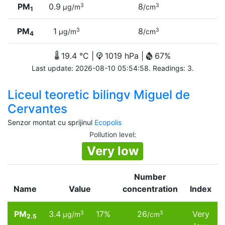
PM
0.9
8
3
3
µg/m
/cm
1
PM
1
8
3
3
µg/m
/cm
4
19.4 °C |
1019 hPa |
67%
Last update: 2026-08-10 05:54:58. Readings: 3.
Liceul teoretic bilingv Miguel de
Cervantes
Senzor montat cu sprijinul
Ecopolis
Pollution level
:
Very low
Number
Name
Value
concentration
Index
PM
3.4
17%
26
Very
3
3
µg/m
/cm
2.5