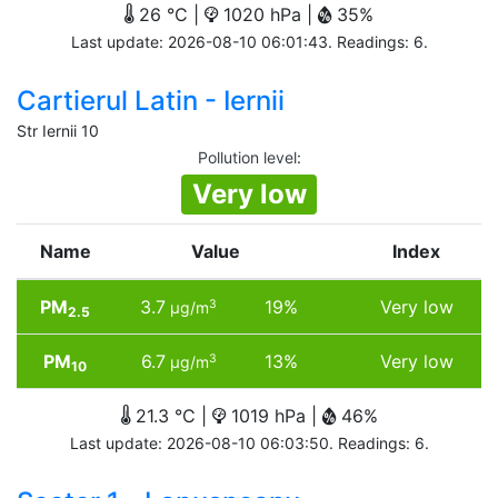
26 °C |
1020 hPa |
35%
Last update: 2026-08-10 06:01:43. Readings: 6.
Cartierul Latin - Iernii
Str Iernii 10
Pollution level
:
Very low
Name
Value
Index
PM
3.7
19%
Very low
3
µg/m
2.5
PM
6.7
13%
Very low
3
µg/m
10
21.3 °C |
1019 hPa |
46%
Last update: 2026-08-10 06:03:50. Readings: 6.