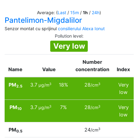
Average: (
Last
/
15m
/
1h
/
24h
)
Pantelimon-Migdalilor
Senzor montat cu sprijinul
consilierului Alexa Ionut
Pollution level
:
Very low
Number
Name
Value
concentration
Index
PM
3.7
18%
28
Very
3
3
µg/m
/cm
2.5
low
PM
3.7
7%
28
Very
3
3
µg/m
/cm
10
low
PM
24
3
/cm
0.5