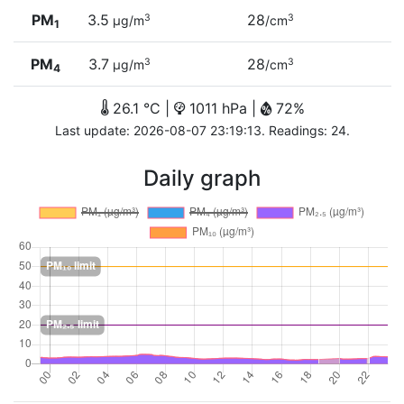
PM
3.5
28
3
3
µg/m
/cm
1
PM
3.7
28
3
3
µg/m
/cm
4
26.1 °C |
1011 hPa |
72%
Last update: 2026-08-07 23:19:13. Readings: 24.
Daily graph