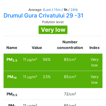
Average: (
Last
/
15m
/
1h
/
24h
)
Drumul Gura Crivatului 29 -31
Pollution level
:
Very low
Number
Name
Value
concentration
Index
PM
11
56%
85
Very
3
3
µg/m
/cm
2.5
low
PM
11
23%
85
Very
3
3
µg/m
/cm
10
low
PM
72
3
/cm
0.5
PM
11
85
3
3
µg/m
/cm