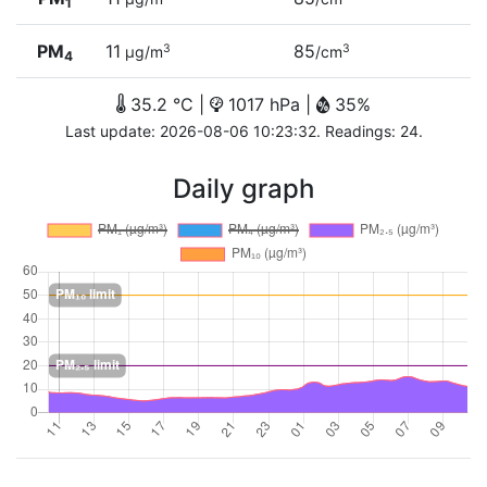
1
PM
11
85
3
3
µg/m
/cm
4
35.2 °C |
1017 hPa |
35%
Last update: 2026-08-06 10:23:32. Readings: 24.
Daily graph