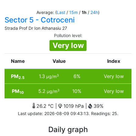
Average: (
Last
/
15m
/
1h
/
24h
)
Sector 5 - Cotroceni
Strada Prof Dr Ion Athanasiu 27
Pollution level
:
Very low
Name
Value
Index
PM
1.3
6%
Very low
3
µg/m
2.5
PM
5.2
10%
Very low
3
µg/m
10
26.2 °C |
1019 hPa |
39%
Last update: 2026-08-09 09:43:13. Readings: 25.
Daily graph